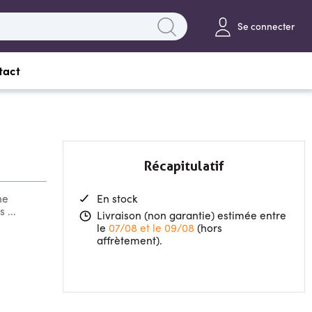
Se connecter
tact
Récapitulatif
ne
En stock
 ...
Livraison (non garantie) estimée entre
le
07/08 et le 09/08
(hors
affrètement).