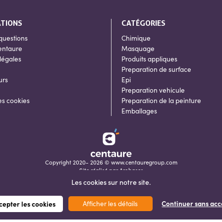
ATIONS
CATÉGORIES
questions
Chimique
entaure
Masquage
légales
Produits appliques
Preparation de surface
urs
Epi
Preparation vehicule
es cookies
Preparation de la peinture
Emballages
Copyright 2020- 2026 © www.centauregroup.com
Site réalisé par
Arobases
Les cookies sur notre site.
Afficher les détails
Continuer sans acc
cepter les cookies