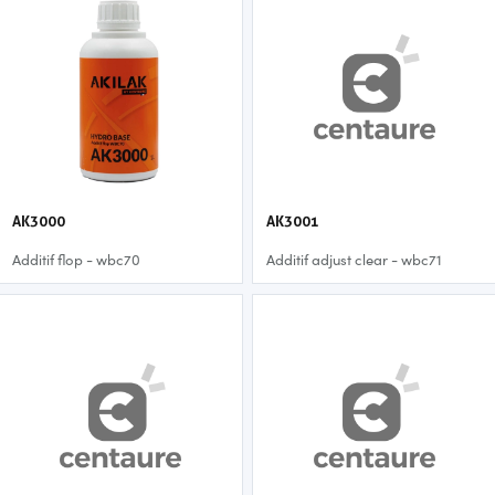
AK3000
AK3001
Additif flop - wbc70
Additif adjust clear - wbc71