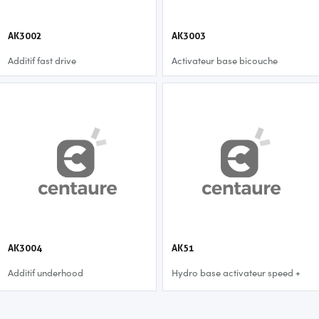
AK3002
AK3003
Additif fast drive
Activateur base bicouche
AK3004
AK51
Additif underhood
Hydro base activateur speed +
(1lt)