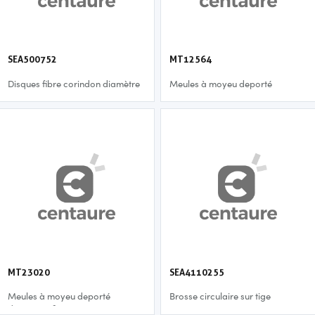
SEA500752
MT12564
Disques fibre corindon diamètre
Meules à moyeu deporté
125 mm - p24
diamètre 125 mm - 6,4 mm
MT23020
SEA4110255
Meules à moyeu deporté
Brosse circulaire sur tige
diamètre 230 mm - 2,0 mm